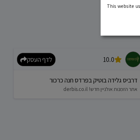
This website us
10.0
לדף העסק
דרביס גלידה בוטיק בפרדס חנה כרכור
אתר הזמנות אולניין חדש! derbis.co.il