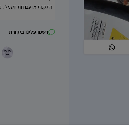
התקנות או עבודות חשמל . פועלים 24 שעות ביממה 7 י
רשמו עלינו ביקורת