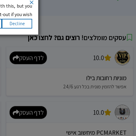
th this, but you
-out if you wish.
Decline
עסקים מומלצים!
רוצים גם? לחצו כאן
10.0
לדף העסק
מוניות רחובות בילו
אפשר להזמין מונית בכל רגע 24/6
10.0
לדף העסק
PCMARKET מיחשוב אישי