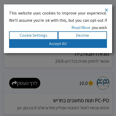
This website uses cookies to improve your experience.
We'll assume you're ok with this, but you can opt-out if
עסקים מומלצים!
רוצים גם? לחצו כאן
Read More
you wish.
Cookie Settings
Decline
10.0
לדף העסק
Accept All
מוניות רחובות בילו
אפשר להזמין מונית בכל רגע 24/6
10.0
לדף העסק
PC-PO חנות מחשבים בחריש
הכנסו עכשיו לאתר הזמנות אונליין החדש שלנו pc-po.co.il