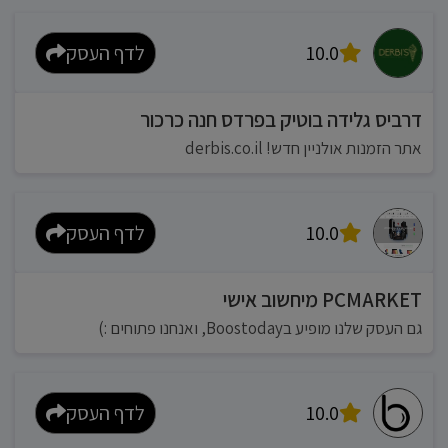
10.0
לדף העסק
דרביס גלידה בוטיק בפרדס חנה כרכור
אתר הזמנות אולניין חדש! derbis.co.il
10.0
לדף העסק
PCMARKET מיחשוב אישי
גם העסק שלנו מופיע בBoostoday, ואנחנו פתוחים :)
10.0
לדף העסק