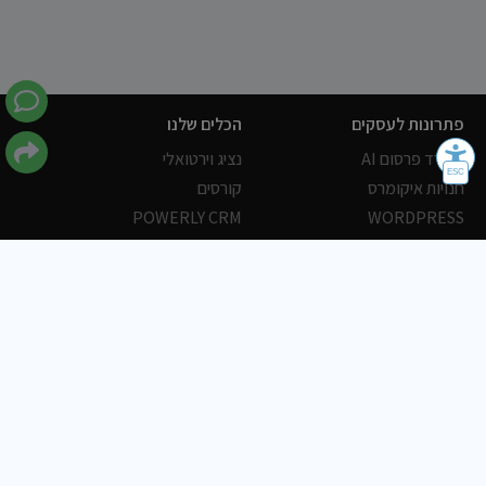
פתרונות לעסקים
הכלים שלנו
משרד פרסום AI
נציג וירטואלי
חנויות איקומרס
קורסים
POWERLY CRM
WORDPRESS
אחסון ושרתים
הלקוחות שלנו
פורטלים
עסקים
כתבות
אוכל
משרות
צריכים עזרה?