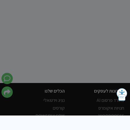
פתרונות לעסקים
הכלים שלנו
משרד פרסום AI
נציג וירטואלי
חנויות איקומרס
קורסים
POWERLY CRM
WORDPRESS
אחסון ושרתים
הלקוחות שלנו