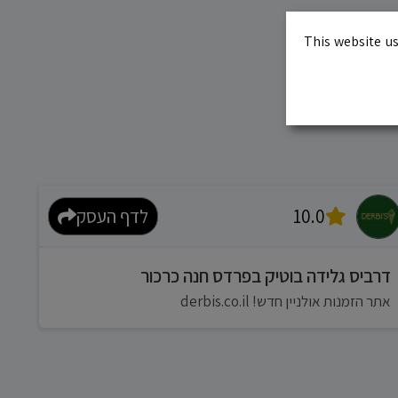
This website us
10.0
לדף העסק
דרביס גלידה בוטיק בפרדס חנה כרכור
אתר הזמנות אולניין חדש! derbis.co.il