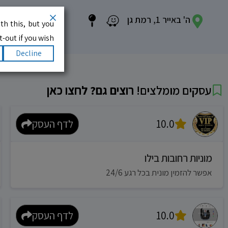
ה' באייר 1, רמת גן
th this, but you
-out if you wish.
Decline
עסקים מומלצים!
רוצים גם? לחצו כאן
10.0
לדף העסק
מוניות רחובות בילו
אפשר להזמין מונית בכל רגע 24/6
10.0
לדף העסק