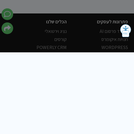
פתרונות לעסקים
הכלים שלנו
משרד פרסום AI
נציג וירטואלי
חנויות איקומרס
קורסים
POWERLY CRM
WORDPRESS
אחסון ושרתים
הלקוחות שלנו
פורטלים
עסקים
כתבות
אוכל
משרות
צריכים עזרה?
שלח פניה