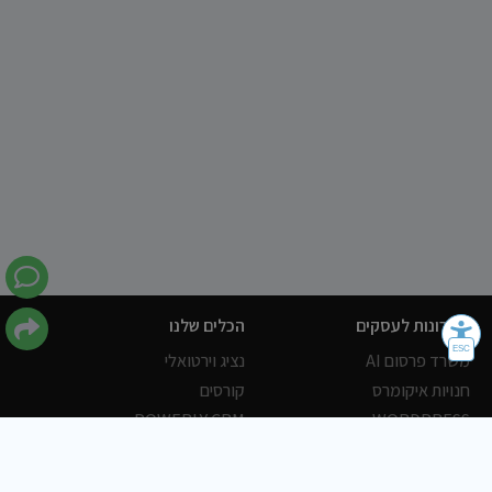
פתרונות לעסקים
הכלים שלנו
משרד פרסום AI
נציג וירטואלי
חנויות איקומרס
קורסים
POWERLY CRM
WORDPRESS
אחסון ושרתים
הלקוחות שלנו
פורטלים