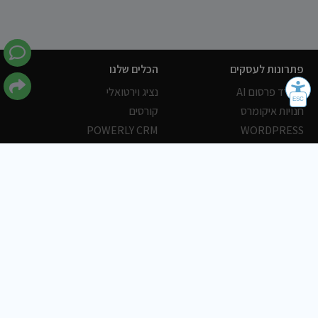
פתרונות לעסקים
הכלים שלנו
משרד פרסום AI
נציג וירטואלי
חנויות איקומרס
קורסים
POWERLY CRM
WORDPRESS
אחסון ושרתים
הלקוחות שלנו
פורטלים
עסקים
כתבות
אוכל
משרות
צריכים עזרה?
שלח פניה