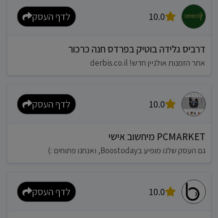
10.0
לדף העסק
דרביס גלידה בוטיק בפרדס חנה כרכור
אתר הזמנות אולניין חדש! derbis.co.il
10.0
לדף העסק
PCMARKET מיחשוב אישי
גם העסק שלנו מופיע בBoostoday, ואנחנו פתוחים :)
10.0
לדף העסק