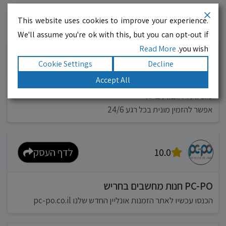
This website uses cookies to improve your experience.
עסקים מומלצים!
רוצים גם? לחצו כאן
We'll assume you're ok with this, but you can opt-out if
Read More
you wish.
10.0
לדף העסק
Cookie Settings
Decline
Accept All
מוניות רחובות בילו
אפשר להזמין מונית בכל רגע 24/6
10.0
לדף העסק
PC-PO חנות מחשבים בחריש
הכנסו עכשיו לאתר הזמנות אונליין החדש שלנו pc-po.co.il