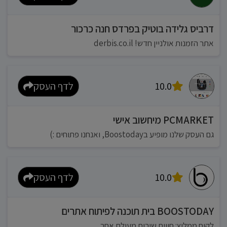
דרביס גלידה בוטיק בפרדס חנה כרכור
אתר הזמנות אולניין חדש! derbis.co.il
10.0
לדף העסק
PCMARKET מיחשוב אישי
גם העסק שלנו מופיע בBoostoday, ואנחנו פתוחים :)
10.0
לדף העסק
BOOSTODAY בית תוכנה לפיתוח אתרים
לקוח ממליץ: חווית שירות מעולם אחר