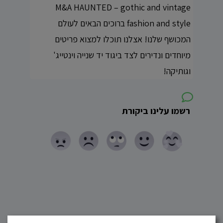
M&A HAUNTED – gothic and vintage
fashion and style ברוכים הבאים לעולם
המכושף שלנו! אצלנו תוכלו למצוא פריטים
מיוחדים ונדירים לצד ביגוד יד שנייה וינטייג'
וגותיקה!
רשמו עלינו ביקורת