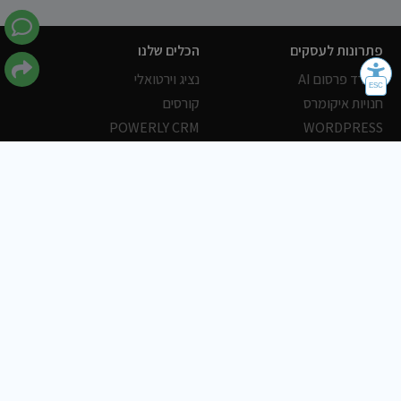
פתרונות לעסקים
הכלים שלנו
משרד פרסום AI
נציג וירטואלי
חנויות איקומרס
קורסים
POWERLY CRM
WORDPRESS
אחסון ושרתים
הלקוחות שלנו
פורטלים
עסקים
כתבות
אוכל
משרות
צריכים עזרה?
שלח פניה