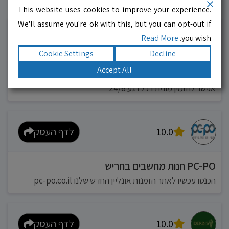
עסקים מומלצים!
רוצים גם? לחצו כאן
This website uses cookies to improve your experience.
We'll assume you're ok with this, but you can opt-out if
Read More
you wish.
10.0
לדף העסק
Cookie Settings
Decline
Accept All
מוניות רחובות בילו
אפשר להזמין מונית בכל רגע 24/6
10.0
לדף העסק
PC-PO חנות מחשבים בחריש
הכנסו עכשיו לאתר הזמנות אונליין החדש שלנו pc-po.co.il
10.0
לדף העסק