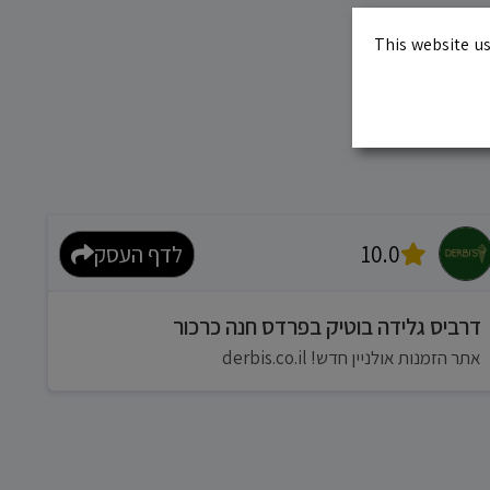
This website us
10.0
לדף העסק
דרביס גלידה בוטיק בפרדס חנה כרכור
אתר הזמנות אולניין חדש! derbis.co.il