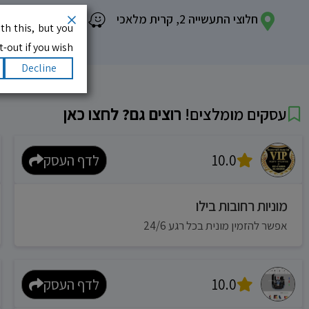
חלוצי התעשייה 2, קרית מלאכי
th this, but you
-out if you wish.
Decline
עסקים מומלצים!
רוצים גם? לחצו כאן
10.0
לדף העסק
מוניות רחובות בילו
אפשר להזמין מונית בכל רגע 24/6
10.0
לדף העסק