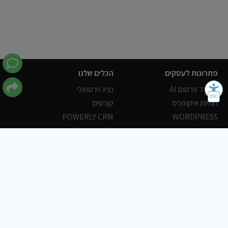
פתרונות לעסקים
הכלים שלנו
משרד פרסום AI
נציג וירטואלי
חנויות איקומרס
קורסים
POWERLY CRM
WORDPRESS
אחסון ושרתים
הלקוחות שלנו
פורטלים
עסקים
כתבות
אוכל
משרות
צריכים עזרה?