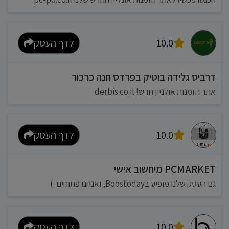
10.0
לדף העסק
דרביס גלידה בוטיק בפרדס חנה כרכור
אתר הזמנות אולניין חדש! derbis.co.il
10.0
לדף העסק
PCMARKET מיחשוב אישי
גם העסק שלנו מופיע בBoostoday, ואנחנו פתוחים :)
10.0
לדף העסק