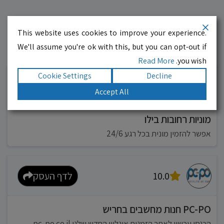
This website uses cookies to improve your experience.
We'll assume you're ok with this, but you can opt-out if
עסקים מומלצים!
רוצים גם? לחצו כאן
Read More
you wish.
Cookie Settings
Decline
10.0
לדף העסק
Accept All
מוניות רחובות בילו
אפשר להזמין מונית בכל רגע 24/6
10.0
לדף העסק
PC-PO חנות מחשבים בחריש
הכנסו עכשיו לאתר הזמנות אונליין החדש שלנו pc-po.co.il