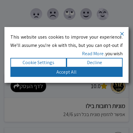
This website uses cookies to improve your experience.
We'll assume you're ok with this, but you can opt-out if
Read More
you wish.
Cookie Settings
Decline
עסקים מומלצים!
רוצים גם? לחצו כאן
Accept All
10.0
לדף העסק
מוניות רחובות בילו
אפשר להזמין מונית בכל רגע 24/6