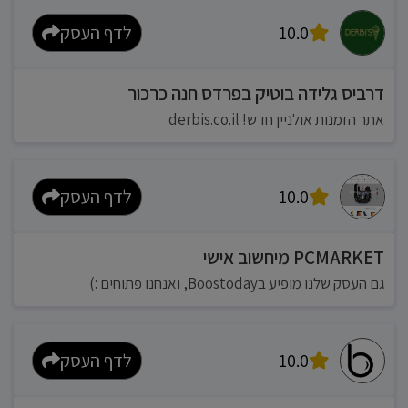
10.0
לדף העסק
דרביס גלידה בוטיק בפרדס חנה כרכור
אתר הזמנות אולניין חדש! derbis.co.il
10.0
לדף העסק
PCMARKET מיחשוב אישי
גם העסק שלנו מופיע בBoostoday, ואנחנו פתוחים :)
10.0
לדף העסק