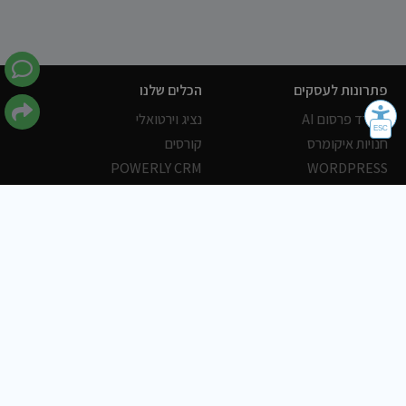
פתרונות לעסקים
הכלים שלנו
משרד פרסום AI
נציג וירטואלי
חנויות איקומרס
קורסים
POWERLY CRM
WORDPRESS
אחסון ושרתים
הלקוחות שלנו
פורטלים
עסקים
כתבות
אוכל
משרות
צריכים עזרה?
שלח פניה