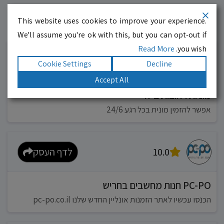
This website uses cookies to improve your experience.
עסקים מומלצים!
רוצים גם? לחצו כאן
We'll assume you're ok with this, but you can opt-out if
Read More
you wish.
10.0
לדף העסק
Cookie Settings
Decline
Accept All
מוניות רחובות בילו
אפשר להזמין מונית בכל רגע 24/6
10.0
לדף העסק
PC-PO חנות מחשבים בחריש
הכנסו עכשיו לאתר הזמנות אונליין החדש שלנו pc-po.co.il