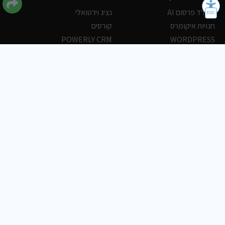
משרד פרסום AI
נציג וירטואלי
חנויות איקומרס
קורסים
POWERLY CRM
WORDPRESS
אחסון ושרתים
הלקוחות שלנו
פורטלים
עסקים
כתבות
אוכל
משרות
צריכים עזרה?
שלח פניה