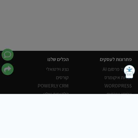
פתרונות לעסקים
הכלים שלנו
משרד פרסום AI
נציג וירטואלי
חנויות איקומרס
קורסים
POWERLY CRM
WORDPRESS
אחסון ושרתים
הלקוחות שלנו
פורטלים
עסקים
כתבות
אוכל