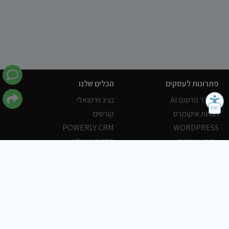
פתרונות לעסקים
הכלים שלנו
משרד פרסום AI
נציג וירטואלי
חנויות איקומרס
קורסים
POWERLY CRM
WORDPRESS
אחסון ושרתים
הלקוחות שלנו
פורטלים
עסקים
כתבות
אוכל
משרות