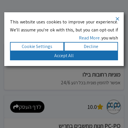
This website uses cookies to improve your experience.
We'll assume you're ok with this, but you can opt-out if
Read More
you wish.
עסקים מומלצים!
רוצים גם? לחצו כאן
Cookie Settings
Decline
10.0
לדף העסק
Accept All
מוניות רחובות בילו
אפשר להזמין מונית בכל רגע 24/6
10.0
לדף העסק
PC-PO חנות מחשבים בחריש