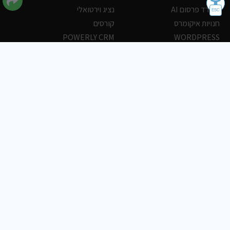
משרד פרסום AI
נציג וירטואלי
חנויות איקומרס
קורסים
POWERLY CRM
WORDPRESS
אחסון ושרתים
הלקוחות שלנו
פורטלים
עסקים
כתבות
אוכל
משרות
צריכים עזרה?
שלח פניה