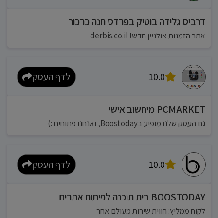
דרביס גלידה בוטיק בפרדס חנה כרכור
אתר הזמנות אולניין חדש! derbis.co.il
10.0
לדף העסק
PCMARKET מיחשוב אישי
גם העסק שלנו מופיע בBoostoday, ואנחנו פתוחים :)
10.0
לדף העסק
BOOSTODAY בית תוכנה לפיתוח אתרים
לקוח ממליץ: חווית שירות מעולם אחר