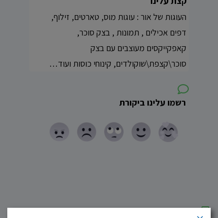
קצת עלינו
העוגות של אור : עוגות מוס, טארטים, זילוף,
דפים אכילים , תמונות , בצק סוכר,
קאפקייקסים מעוצבים עם בצק
סוכר\קצפת\שוקולדים, קינוחי כוסות ועוד…
רשמו עלינו ביקורת