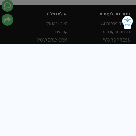
פתרונות לעסקים
הכלים שלנו
משרד פרסום AI
נציג וירטואלי
חנויות איקומרס
קורסים
POWERLY CRM
WORDPRESS
אחסון ושרתים
הלקוחות שלנו
פורטלים
עסקים
כתבות
אוכל
משרות
צריכים עזרה?
שלח פניה