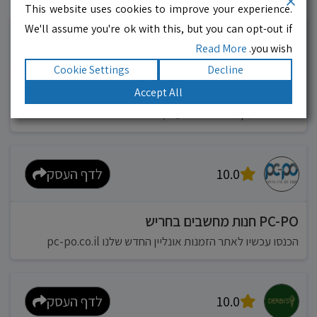
עסקים מומלצים!
רוצים גם? לחצו כאן
This website uses cookies to improve your experience.
We'll assume you're ok with this, but you can opt-out if
10.0
לדף העסק
Read More
you wish.
Cookie Settings
Decline
מוניות רחובות בילו
Accept All
אפשר להזמין מונית בכל רגע 24/6
10.0
לדף העסק
PC-PO חנות מחשבים בחריש
הכנסו עכשיו לאתר הזמנות אונליין החדש שלנו pc-po.co.il
10.0
לדף העסק