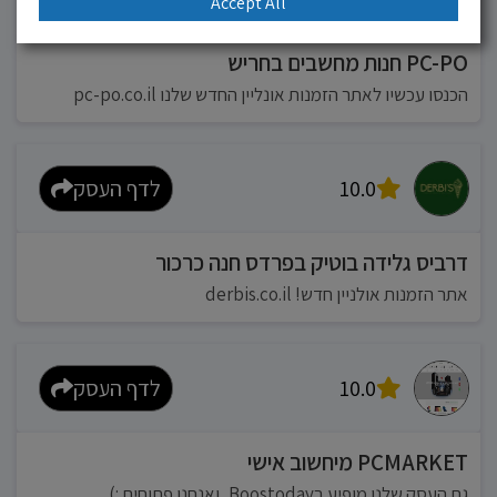
Accept All
PC-PO חנות מחשבים בחריש
הכנסו עכשיו לאתר הזמנות אונליין החדש שלנו pc-po.co.il
10.0
לדף העסק
דרביס גלידה בוטיק בפרדס חנה כרכור
אתר הזמנות אולניין חדש! derbis.co.il
10.0
לדף העסק
PCMARKET מיחשוב אישי
גם העסק שלנו מופיע בBoostoday, ואנחנו פתוחים :)