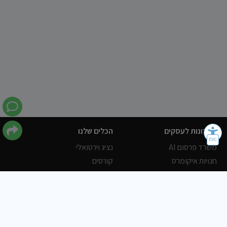
פתרונות לעסקים
הכלים שלנו
משרד פרסום AI
נציג וירטואלי
חנויות איקומרס
קורסים
POWERLY CRM
WORDPRESS
אחסון ושרתים
הלקוחות שלנו
פורטלים
עסקים