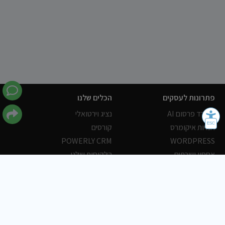
פתרונות לעסקים
הכלים שלנו
משרד פרסום AI
נציג וירטואלי
חנויות איקומרס
קורסים
POWERLY CRM
WORDPRESS
אחסון ושרתים
הלקוחות שלנו
פורטלים
עסקים
כתבות
אוכל