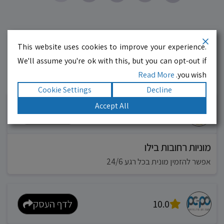
This website uses cookies to improve your experience.
We'll assume you're ok with this, but you can opt-out if
Read More
you wish.
עסקים מומלצים!
רוצים גם? לחצו כאן
Cookie Settings
Decline
Accept All
10.0
לדף העסק
מוניות רחובות בילו
אפשר להזמין מונית בכל רגע 24/6
10.0
לדף העסק