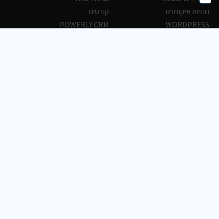
חנויות איקומרס
קורסים
POWERLY CRM
WORDPRESS
אחסון ושרתים
הלקוחות שלנו
פורטלים
עסקים
כתבות
אוכל
משרות
צריכים עזרה?
שלח פניה
2018-2026 כל הזכויות שמורות © Boostoday