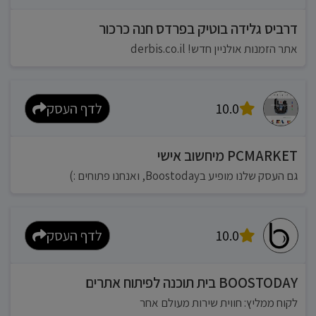
דרביס גלידה בוטיק בפרדס חנה כרכור
אתר הזמנות אולניין חדש! derbis.co.il
10.0
לדף העסק
PCMARKET מיחשוב אישי
גם העסק שלנו מופיע בBoostoday, ואנחנו פתוחים :)
10.0
לדף העסק
BOOSTODAY בית תוכנה לפיתוח אתרים
לקוח ממליץ: חווית שירות מעולם אחר