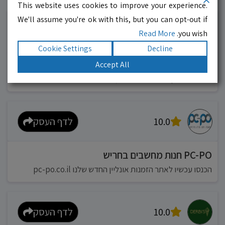
עסקים מומלצים!
רוצים גם? לחצו כאן
This website uses cookies to improve your experience.
We'll assume you're ok with this, but you can opt-out if
10.0
לדף העסק
Read More
you wish.
Cookie Settings
Decline
מוניות רחובות בילו
Accept All
אפשר להזמין מונית בכל רגע 24/6
10.0
לדף העסק
PC-PO חנות מחשבים בחריש
הכנסו עכשיו לאתר הזמנות אונליין החדש שלנו pc-po.co.il
10.0
לדף העסק