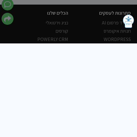
פתרונות לעסקים
הכלים שלנו
משרד פרסום AI
נציג וירטואלי
חנויות איקומרס
קורסים
POWERLY CRM
WORDPRESS
אחסון ושרתים
הלקוחות שלנו
פורטלים
עסקים
כתבות
אוכל
משרות
צריכים עזרה?
שלח פניה