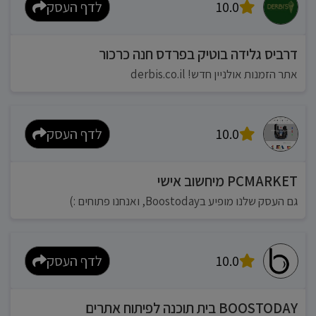
10.0
לדף העסק
דרביס גלידה בוטיק בפרדס חנה כרכור
אתר הזמנות אולניין חדש! derbis.co.il
10.0
לדף העסק
PCMARKET מיחשוב אישי
גם העסק שלנו מופיע בBoostoday, ואנחנו פתוחים :)
10.0
לדף העסק
BOOSTODAY בית תוכנה לפיתוח אתרים