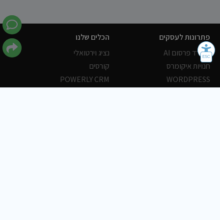
פתרונות לעסקים
הכלים שלנו
משרד פרסום AI
נציג וירטואלי
חנויות איקומרס
קורסים
POWERLY CRM
WORDPRESS
אחסון ושרתים
הלקוחות שלנו
פורטלים
עסקים
כתבות
אוכל
משרות
צריכים עזרה?
שלח פניה