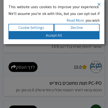
This website uses cookies to improve your experience.
עסקים מומלצים!
רוצים גם? לחצו כאן
We'll assume you're ok with this, but you can opt-out if
Read More
you wish.
10.0
לדף העסק
Cookie Settings
Decline
Accept All
מוניות רחובות בילו
אפשר להזמין מונית בכל רגע 24/6
10.0
לדף העסק
PC-PO חנות מחשבים בחריש
הכנסו עכשיו לאתר הזמנות אונליין החדש שלנו pc-po.co.il