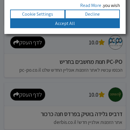
Read More
you wish.
מוניות רחובות בילו
Cookie Settings
Decline
אפשר להזמין מונית בכל רגע 24/6
Accept All
10.0
לדף העסק
PC-PO חנות מחשבים בחריש
הכנסו עכשיו לאתר הזמנות אונליין החדש שלנו pc-po.co.il
10.0
לדף העסק
דרביס גלידה בוטיק בפרדס חנה כרכור
אתר הזמנות אולניין חדש! derbis.co.il