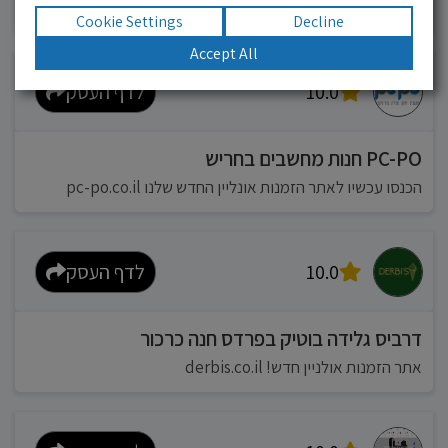
אפשר להזמין מונית בכל רגע 24/6
Cookie Settings
Decline
Accept All
10.0
לדף העסק
PC-PO חנות מחשבים בחריש
הכנסו עכשיו לאתר הזמנות אונליין החדש שלנו pc-po.co.il
10.0
לדף העסק
דרביס גלידה בוטיק בפרדס חנה כרכור
אתר הזמנות אולניין חדש! derbis.co.il