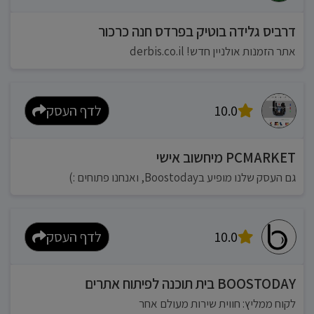
דרביס גלידה בוטיק בפרדס חנה כרכור
אתר הזמנות אולניין חדש! derbis.co.il
10.0
לדף העסק
PCMARKET מיחשוב אישי
גם העסק שלנו מופיע בBoostoday, ואנחנו פתוחים :)
10.0
לדף העסק
BOOSTODAY בית תוכנה לפיתוח אתרים
לקוח ממליץ: חווית שירות מעולם אחר