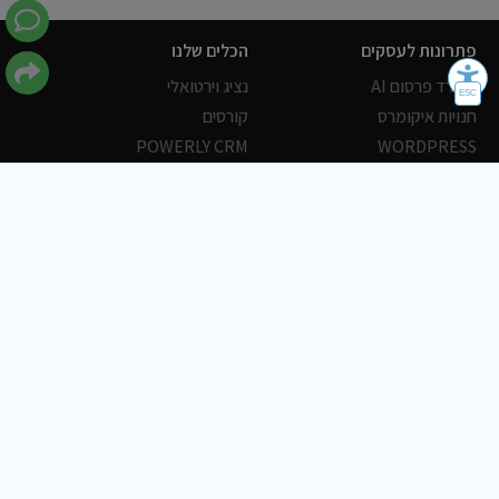
פתרונות לעסקים
הכלים שלנו
משרד פרסום AI
נציג וירטואלי
חנויות איקומרס
קורסים
POWERLY CRM
WORDPRESS
אחסון ושרתים
הלקוחות שלנו
פורטלים
עסקים
כתבות
אוכל
משרות
צריכים עזרה?
שלח פניה