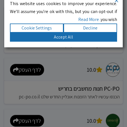
עסקים מומלצים!
רוצים גם? לחצו כאן
This website uses cookies to improve your experience.
We'll assume you're ok with this, but you can opt-out if
10.0
לדף העסק
Read More
you wish.
Cookie Settings
Decline
מוניות רחובות בילו
Accept All
אפשר להזמין מונית בכל רגע 24/6
10.0
לדף העסק
PC-PO חנות מחשבים בחריש
הכנסו עכשיו לאתר הזמנות אונליין החדש שלנו pc-po.co.il
10.0
לדף העסק