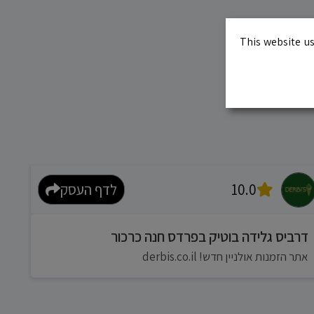
This website us
10.0
לדף העסק
דרביס גלידה בוטיק בפרדס חנה כרכור
אתר הזמנות אולניין חדש! derbis.co.il