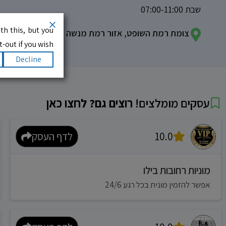
שבת 07:00-11:00
th this, but you
צומת רמת השופט, אזור רמת מנשה
-out if you wish.
Decline
עסקים מומלצים!
רוצים גם? לחצו כאן
10.0
לדף העסק
מוניות רחובות בילו
אפשר להזמין מונית בכל רגע 24/6