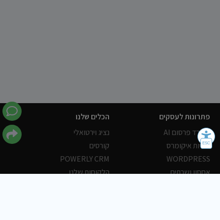
פתרונות לעסקים
הכלים שלנו
משרד פרסום AI
נציג וירטואלי
חנויות איקומרס
קורסים
POWERLY CRM
WORDPRESS
אחסון ושרתים
הלקוחות שלנו
פורטלים
עסקים
כתבות