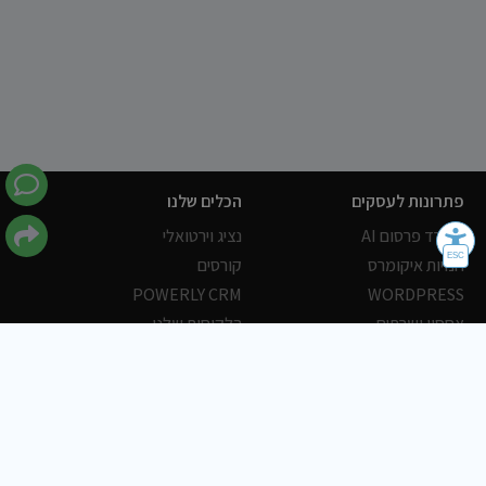
פתרונות לעסקים
הכלים שלנו
משרד פרסום AI
נציג וירטואלי
חנויות איקומרס
קורסים
POWERLY CRM
WORDPRESS
אחסון ושרתים
הלקוחות שלנו
פורטלים
עסקים
כתבות
אוכל