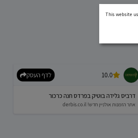
This website us
10.0
לדף העסק
דרביס גלידה בוטיק בפרדס חנה כרכור
אתר הזמנות אולניין חדש! derbis.co.il