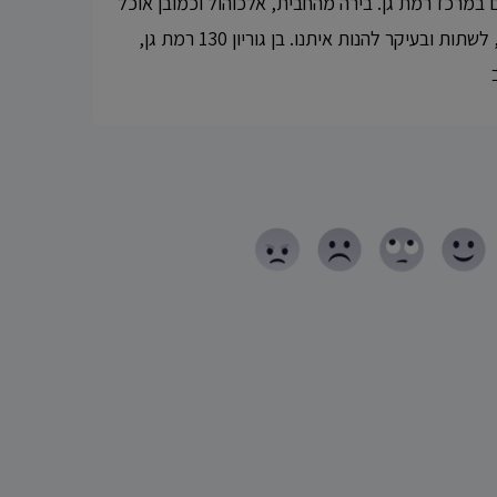
מרכז רמת גן. בירה מהחבית, אלכוהול וכמובן אוכל
טוב. מוזמנים באהבה לאכול, לשתות ובעיקר להנות איתנו. בן גוריון 130 רמת גן,