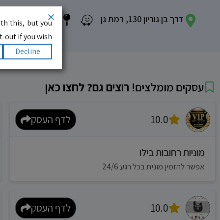
דרך בן גוריון 130, רמת גן
th this, but you
-out if you wish.
Decline
עסקים מומלצים!
רוצים גם? לחצו כאן
10.0
לדף העסק
מוניות רחובות בילו
אפשר להזמין מונית בכל רגע 24/6
10.0
לדף העסק