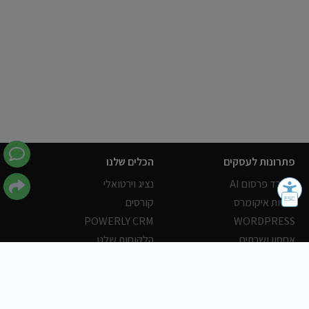
פתרונות לעסקים
הכלים שלנו
משרד פרסום AI
נציג וירטואלי
חנויות איקומרס
קורסים
POWERLY CRM
WORDPRESS
אחסון ושרתים
הלקוחות שלנו
פורטלים
עסקים
כתבות