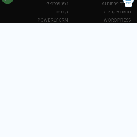
משרד פרסום AI
נציג וירטואלי
חנויות איקומרס
קורסים
POWERLY CRM
WORDPRESS
אחסון ושרתים
הלקוחות שלנו
פורטלים
עסקים
כתבות
אוכל
משרות
צריכים עזרה?
שלח פניה