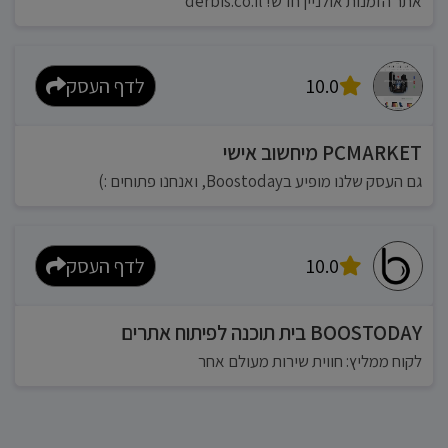
אתר הזמנות אולניין חדש! derbis.co.il
10.0
לדף העסק
PCMARKET מיחשוב אישי
גם העסק שלנו מופיע בBoostoday, ואנחנו פתוחים :)
10.0
לדף העסק
BOOSTODAY בית תוכנה לפיתוח אתרים
לקוח ממליץ: חווית שירות מעולם אחר