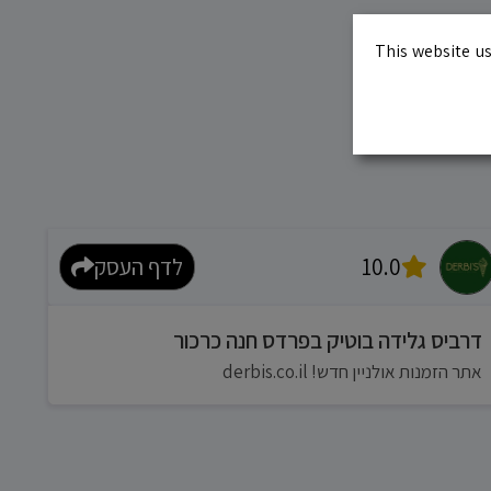
This website us
10.0
לדף העסק
דרביס גלידה בוטיק בפרדס חנה כרכור
אתר הזמנות אולניין חדש! derbis.co.il