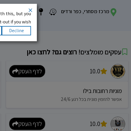
מרכז מסחרי, כפר ורדים
th this, but you
-out if you wish.
Decline
עסקים מומלצים!
רוצים גם? לחצו כאן
10.0
לדף העסק
מוניות רחובות בילו
אפשר להזמין מונית בכל רגע 24/6
10.0
לדף העסק