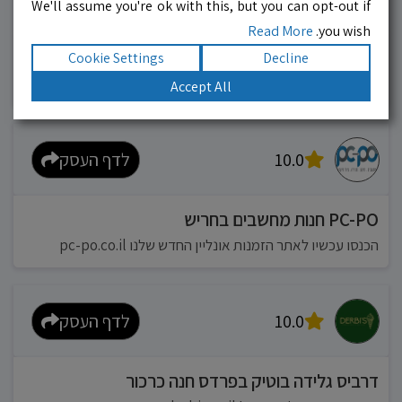
We'll assume you're ok with this, but you can opt-out if
Read More
you wish.
מוניות רחובות בילו
Cookie Settings
Decline
אפשר להזמין מונית בכל רגע 24/6
Accept All
10.0
לדף העסק
PC-PO חנות מחשבים בחריש
הכנסו עכשיו לאתר הזמנות אונליין החדש שלנו pc-po.co.il
10.0
לדף העסק
דרביס גלידה בוטיק בפרדס חנה כרכור