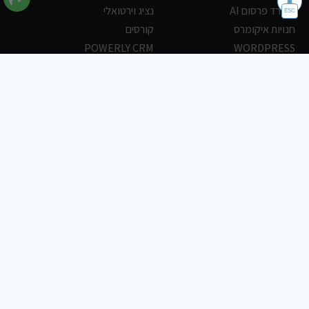
משרד פרסום AI
נציג וירטואלי
חנויות איקומרס
קורסים
POWERLY CRM
WORDPRESS
אחסון ושרתים
הלקוחות שלנו
פורטלים
עסקים
כתבות
אוכל
משרות
צריכים עזרה?
שלח פניה