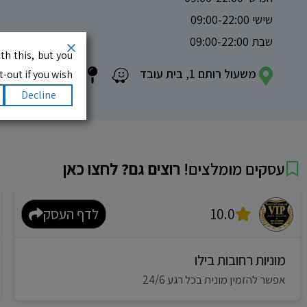
שישי 09:00-22:00
שבת 09:00-22:00
th this, but you
משעול רותם 1, בית עובד
-out if you wish.
Decline
עסקים מומלצים!
רוצים גם? לחצו כאן
10.0
לדף העסק
מוניות רחובות בילו
אפשר להזמין מונית בכל רגע 24/6