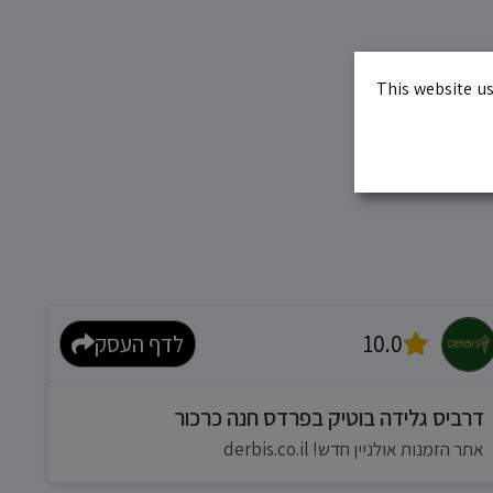
This website us
10.0
לדף העסק
דרביס גלידה בוטיק בפרדס חנה כרכור
אתר הזמנות אולניין חדש! derbis.co.il