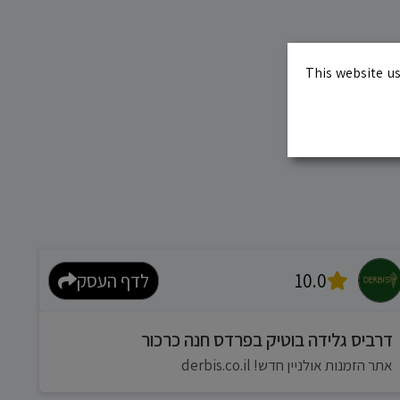
This website us
10.0
לדף העסק
דרביס גלידה בוטיק בפרדס חנה כרכור
אתר הזמנות אולניין חדש! derbis.co.il