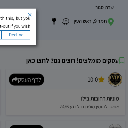
שבת סגור
th this, but you
תמר 9, ראש העין
-out if you wish.
Decline
עסקים מומלצים!
רוצים גם? לחצו כאן
10.0
לדף העסק
מוניות רחובות בילו
אפשר להזמין מונית בכל רגע 24/6