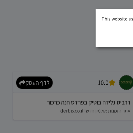
This website us
10.0
לדף העסק
דרביס גלידה בוטיק בפרדס חנה כרכור
אתר הזמנות אולניין חדש! derbis.co.il