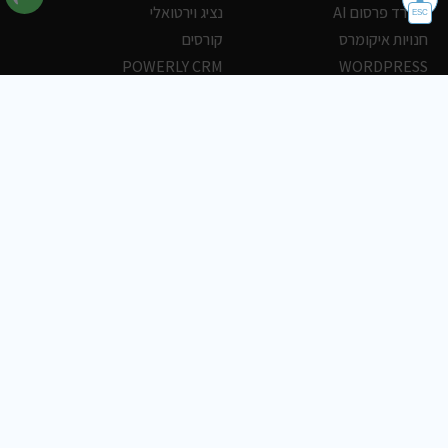
משרד פרסום AI
נציג וירטואלי
חנויות איקומרס
קורסים
POWERLY CRM
WORDPRESS
אחסון ושרתים
הלקוחות שלנו
פורטלים
עסקים
כתבות
אוכל
משרות
צריכים עזרה?
שלח פניה