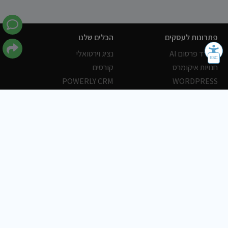
פתרונות לעסקים
הכלים שלנו
משרד פרסום AI
נציג וירטואלי
חנויות איקומרס
קורסים
POWERLY CRM
WORDPRESS
אחסון ושרתים
הלקוחות שלנו
פורטלים
עסקים
כתבות
אוכל
משרות
צריכים עזרה?
שלח פניה