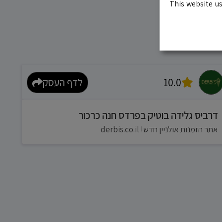
This website us
10.0
לדף העסק
דרביס גלידה בוטיק בפרדס חנה כרכור
אתר הזמנות אולניין חדש! derbis.co.il