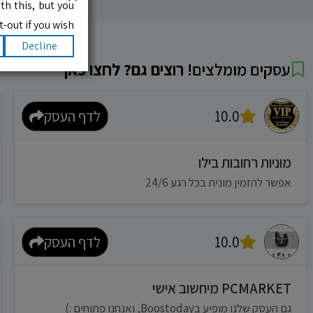
th this, but you
-out if you wish.
Decline
עסקים מומלצים!
רוצים גם? לחצו כאן
10.0
לדף העסק
מוניות רחובות בילו
אפשר להזמין מונית בכל רגע 24/6
10.0
לדף העסק
PCMARKET מיחשוב אישי
גם העסק שלנו מופיע בBoostoday, ואנחנו פתוחים :)