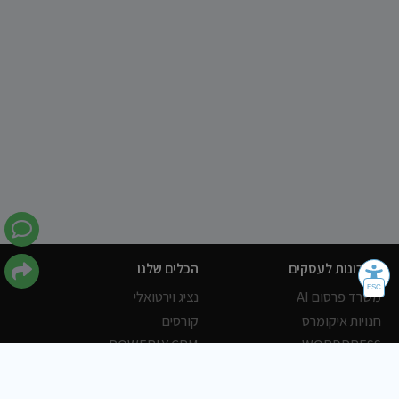
פתרונות לעסקים
הכלים שלנו
משרד פרסום AI
נציג וירטואלי
חנויות איקומרס
קורסים
POWERLY CRM
WORDPRESS
אחסון ושרתים
הלקוחות שלנו