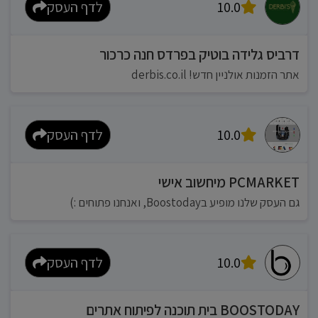
10.0
לדף העסק
דרביס גלידה בוטיק בפרדס חנה כרכור
אתר הזמנות אולניין חדש! derbis.co.il
10.0
לדף העסק
PCMARKET מיחשוב אישי
גם העסק שלנו מופיע בBoostoday, ואנחנו פתוחים :)
10.0
לדף העסק
BOOSTODAY בית תוכנה לפיתוח אתרים