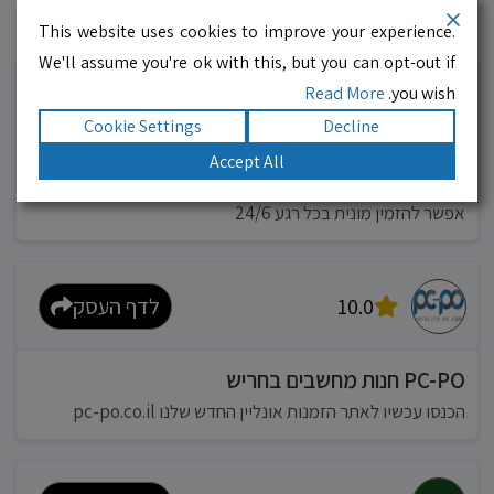
This website uses cookies to improve your experience.
עסקים מומלצים!
רוצים גם? לחצו כאן
We'll assume you're ok with this, but you can opt-out if
Read More
you wish.
10.0
לדף העסק
Cookie Settings
Decline
Accept All
מוניות רחובות בילו
אפשר להזמין מונית בכל רגע 24/6
10.0
לדף העסק
PC-PO חנות מחשבים בחריש
הכנסו עכשיו לאתר הזמנות אונליין החדש שלנו pc-po.co.il