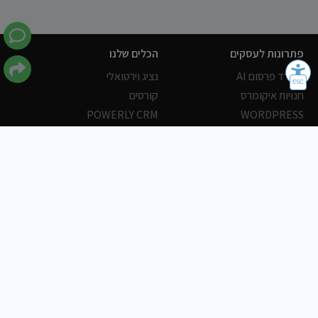
פתרונות לעסקים
הכלים שלנו
משרד פרסום AI
נציג וירטואלי
חנויות איקומרס
קורסים
POWERLY CRM
WORDPRESS
אחסון ושרתים
הלקוחות שלנו
פורטלים
עסקים
כתבות
אוכל
משרות
צריכים עזרה?
שלח פניה