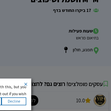
17 ביקרו החודש בדף
שעות פעילות
בתיאום מראש
תמנע, חולון
עסקים מומלצים!
רוצים גם? לחצו כאן
th this, but you
-out if you wish.
10.0
לדף העסק
Decline