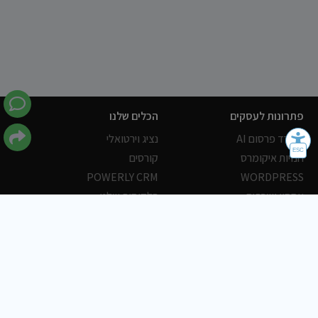
פתרונות לעסקים
הכלים שלנו
משרד פרסום AI
נציג וירטואלי
חנויות איקומרס
קורסים
POWERLY CRM
WORDPRESS
אחסון ושרתים
הלקוחות שלנו
פורטלים
עסקים
כתבות
אוכל
משרות