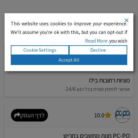
This website uses cookies to improve your experience.
We'll assume you're ok with this, but you can opt-out if
Read More
you wish.
עסקים מומלצים!
רוצים גם? לחצו כאן
Cookie Settings
Decline
10.0
לדף העסק
Accept All
מוניות רחובות בילו
אפשר להזמין מונית בכל רגע 24/6
10.0
לדף העסק
PC-PO חנות מחשבים בחריש