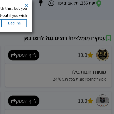
יפת 256, תל אביב יפו
th this, but you
-out if you wish.
Decline
עסקים מומלצים!
רוצים גם? לחצו כאן
10.0
לדף העסק
מוניות רחובות בילו
אפשר להזמין מונית בכל רגע 24/6
10.0
לדף העסק