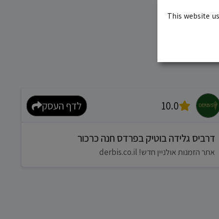
This website us
10.0
לדף העסק
דרביס גלידה בוטיק בפרדס חנה כרכור
אתר הזמנות אולניין חדש! derbis.co.il