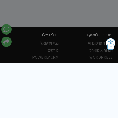
פתרונות לעסקים
הכלים שלנו
משרד פרסום AI
נציג וירטואלי
חנויות איקומרס
קורסים
POWERLY CRM
WORDPRESS
אחסון ושרתים
הלקוחות שלנו
פורטלים
עסקים
כתבות
אוכל
משרות
צריכים עזרה?