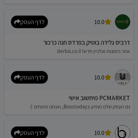
10.0
לדף העסק
דרביס גלידה בוטיק בפרדס חנה כרכור
אתר הזמנות אולניין חדש! derbis.co.il
10.0
לדף העסק
PCMARKET מיחשוב אישי
גם העסק שלנו מופיע בBoostoday, ואנחנו פתוחים :)
10.0
לדף העסק