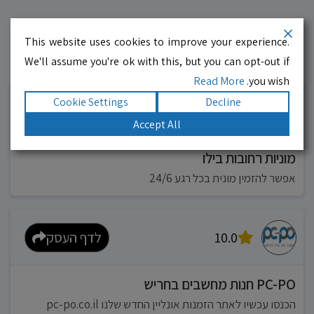
This website uses cookies to improve your experience.
We'll assume you're ok with this, but you can opt-out if
עסקים מומלצים!
רוצים גם? לחצו כאן
Read More
you wish.
Cookie Settings
Decline
10.0
לדף העסק
Accept All
מוניות רחובות בילו
אפשר להזמין מונית בכל רגע 24/6
10.0
לדף העסק
PC-PO חנות מחשבים בחריש
הכנסו עכשיו לאתר הזמנות אונליין החדש שלנו pc-po.co.il