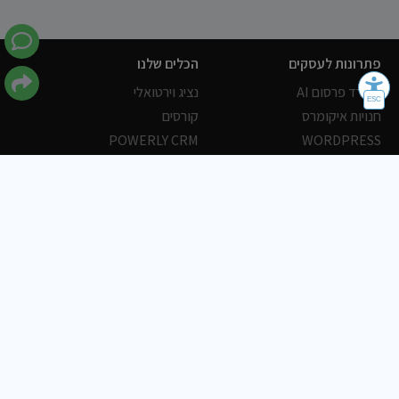
פתרונות לעסקים
הכלים שלנו
משרד פרסום AI
נציג וירטואלי
חנויות איקומרס
קורסים
POWERLY CRM
WORDPRESS
אחסון ושרתים
הלקוחות שלנו
פורטלים
עסקים
כתבות
אוכל
משרות
צריכים עזרה?
שלח פניה