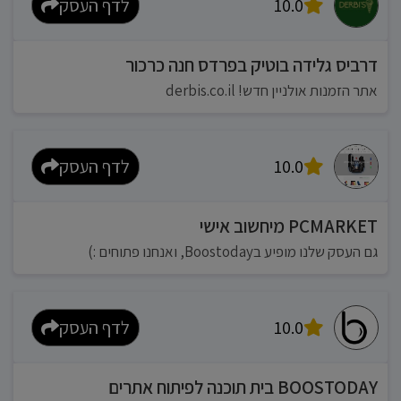
10.0
לדף העסק
דרביס גלידה בוטיק בפרדס חנה כרכור
אתר הזמנות אולניין חדש! derbis.co.il
10.0
לדף העסק
PCMARKET מיחשוב אישי
גם העסק שלנו מופיע בBoostoday, ואנחנו פתוחים :)
10.0
לדף העסק
BOOSTODAY בית תוכנה לפיתוח אתרים