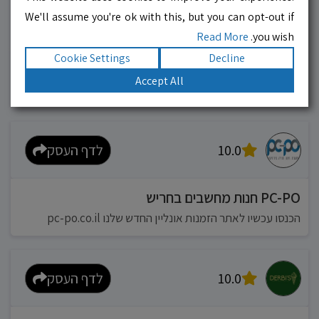
We'll assume you're ok with this, but you can opt-out if
10.0
לדף העסק
Read More
you wish.
Cookie Settings
Decline
מוניות רחובות בילו
Accept All
אפשר להזמין מונית בכל רגע 24/6
10.0
לדף העסק
PC-PO חנות מחשבים בחריש
הכנסו עכשיו לאתר הזמנות אונליין החדש שלנו pc-po.co.il
10.0
לדף העסק