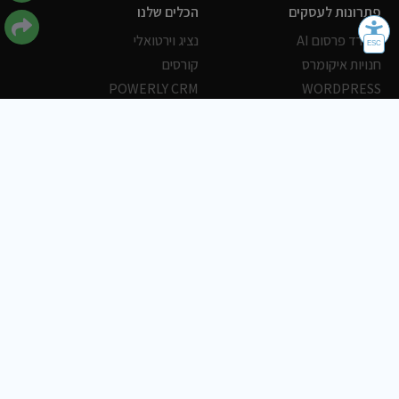
פתרונות לעסקים
הכלים שלנו
משרד פרסום AI
נציג וירטואלי
חנויות איקומרס
קורסים
POWERLY CRM
WORDPRESS
אחסון ושרתים
הלקוחות שלנו
פורטלים
עסקים
כתבות
אוכל
משרות
צריכים עזרה?
שלח פניה