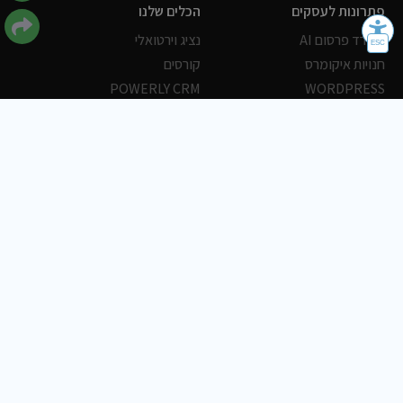
פתרונות לעסקים
הכלים שלנו
משרד פרסום AI
נציג וירטואלי
חנויות איקומרס
קורסים
POWERLY CRM
WORDPRESS
אחסון ושרתים
הלקוחות שלנו
פורטלים
עסקים
כתבות
אוכל
משרות
צריכים עזרה?
שלח פניה