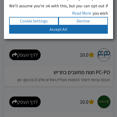
We'll assume you're ok with this, but you can opt-out if
10.0
לדף העסק
Read More
you wish.
Cookie Settings
Decline
מוניות רחובות בילו
Accept All
אפשר להזמין מונית בכל רגע 24/6
10.0
לדף העסק
PC-PO חנות מחשבים בחריש
הכנסו עכשיו לאתר הזמנות אונליין החדש שלנו pc-po.co.il
10.0
לדף העסק