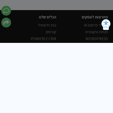
פתרונות לעסקים
הכלים שלנו
משרד פרסום AI
נציג וירטואלי
חנויות איקומרס
קורסים
POWERLY CRM
WORDPRESS
אחסון ושרתים
הלקוחות שלנו
פורטלים
עסקים
כתבות
אוכל
משרות
צריכים עזרה?
שלח פניה