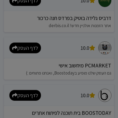
10.0
לדף העסק
דרביס גלידה בוטיק בפרדס חנה כרכור
אתר הזמנות אולניין חדש! derbis.co.il
10.0
לדף העסק
PCMARKET מיחשוב אישי
גם העסק שלנו מופיע בBoostoday, ואנחנו פתוחים :)
10.0
לדף העסק
BOOSTODAY בית תוכנה לפיתוח אתרים