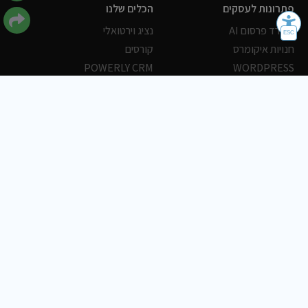
פתרונות לעסקים
הכלים שלנו
משרד פרסום AI
נציג וירטואלי
חנויות איקומרס
קורסים
POWERLY CRM
WORDPRESS
אחסון ושרתים
הלקוחות שלנו
פורטלים
עסקים
כתבות
אוכל
משרות
צריכים עזרה?
שלח פניה