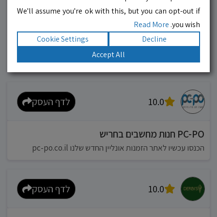
We'll assume you're ok with this, but you can opt-out if
10.0
לדף העסק
Read More
you wish.
Cookie Settings
Decline
מוניות רחובות בילו
Accept All
אפשר להזמין מונית בכל רגע 24/6
10.0
לדף העסק
PC-PO חנות מחשבים בחריש
הכנסו עכשיו לאתר הזמנות אונליין החדש שלנו pc-po.co.il
10.0
לדף העסק